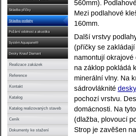
560mm). Podlahové 
Skladba příčky
Mezi podlahové kleš
Skladba podlahy
160mm.
Požární odolnost a akustika
Další vrstvy podlah
Systém Aquapanel®
(příčky se zakládaj
Desky Knauf Diamant
namontují okrajové 
Realizace zakázek
na záklop pokládá 
Reference
minerální vlny. Na k
Kontakt
sádrovláknité
desky
pochozí vrstvu. Des
Katalog
domácnosti. Na tyto
Katalog realizovaných staveb
(dlažba, plovoucí p
Ceník
Strop je zavěšen na
Dokumenty ke stažení