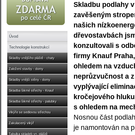
Skladbu podlahy v
zavěšeným strope
našich nízkoenerg
dřevostavbách js
Úvod
konzultovali s odb
Technologie konstrukcí
firmy Knauf Praha,s
Skladby vnějšího pláště - chaty
ohledem na vzduc
Založení stavby - domy
neprůzvučnost a z
Skladby vnější stěny - domy
vyplývající elimina
Skladba šikmé střechy - Knauf
kročejového hluku
Skladba šikmé střechy - palubky
s ohledem na mecha
Vikýře se sedlovou střechou
Nosnou část podlah
Zakulacený vikýř
je namontován na p
Tabulka skladeb vn. pláště