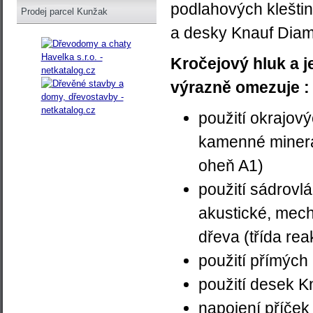
podlahových kleštin
Prodej parcel Kunžak
a desky Knauf Diam
Kročejový hluk a j
výrazně omezuje :
použití okrajový
kamenné minerál
oheň A1)
použití sádrovlá
akustické, mech
dřeva (třída re
použití přímých
použití desek K
napojení příček 