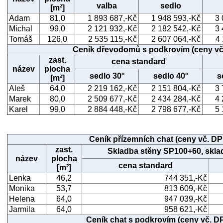
valba
sedlo
[m²]
Adam
81,0
1 893 687,-Kč
1 948 593,-Kč
3 
Michal
99,0
2 121 932,-Kč
2 182 542,-Kč
3 
Tomáš
126,0
2 535 115,-Kč
2 607 064,-Kč
4
Ceník dřevodomů s podkrovím (ceny v
zast.
cena standard
název
plocha
sedlo 30°
sedlo 40°
s
[m²]
Aleš
64,0
2 219 162,-Kč
2 151 804,-Kč
3 
Marek
80,0
2 509 677,-Kč
2 434 284,-Kč
4 
Karel
99,0
2 884 448,-Kč
2 798 677,-Kč
5 
Ceník přízemních chat (ceny vč. D
zast.
Skladba stěny SP100+60, skla
název
plocha
cena standard
[m²]
Lenka
46,2
744 351,-Kč
Monika
53,7
813 609,-Kč
Helena
64,0
947 039,-Kč
Jarmila
64,0
958 621,-Kč
Ceník chat s podkrovím (ceny vč. 