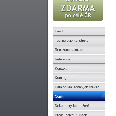
Úvod
Technologie konstrukcí
Realizace zakázek
Reference
Kontakt
Katalog
Katalog realizovaných staveb
Ceník
Dokumenty ke stažení
Prodej parcel Kunžak