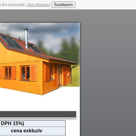
Souhlasím
 tím souhlasíte.
Více informací
. DPH 15%)
cena exkluziv