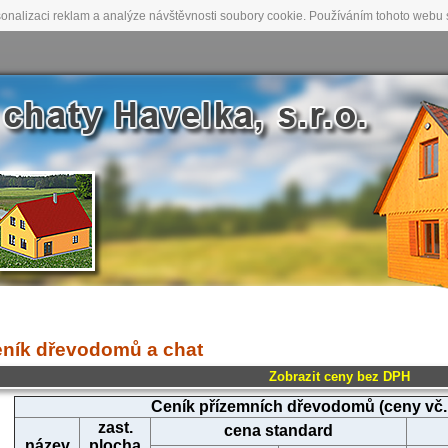
onalizaci reklam a analýze návštěvnosti soubory cookie. Používáním tohoto webu s
ník dřevodomů a chat
Zobrazit ceny bez DPH
Ceník přízemních dřevodomů (ceny vč
zast.
cena standard
název
plocha