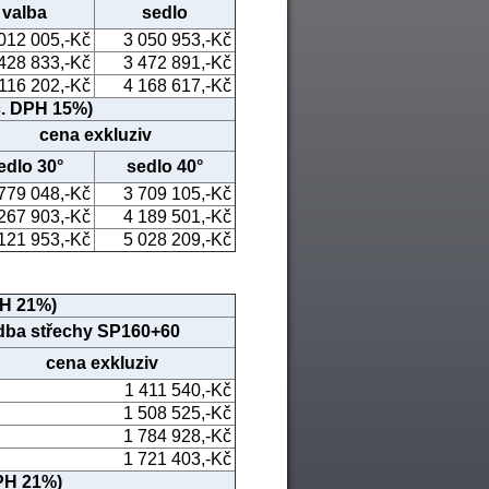
valba
sedlo
012 005,-Kč
3 050 953,-Kč
428 833,-Kč
3 472 891,-Kč
 116 202,-Kč
4 168 617,-Kč
č. DPH 15%)
cena exkluziv
edlo 30°
sedlo 40°
779 048,-Kč
3 709 105,-Kč
267 903,-Kč
4 189 501,-Kč
121 953,-Kč
5 028 209,-Kč
PH 21%)
dba střechy SP160+60
cena exkluziv
1 411 540,-Kč
1 508 525,-Kč
1 784 928,-Kč
1 721 403,-Kč
DPH 21%)